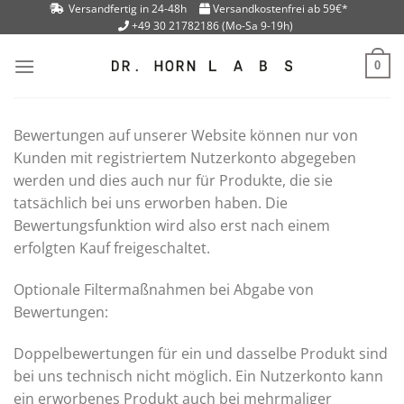
Skip
Versandfertig in 24-48h
Versandkostenfrei ab 59€*
+49 30 21782186 (Mo-Sa 9-19h)
to
content
0
Bewertungen auf unserer Website können nur von
Kunden mit registriertem Nutzerkonto abgegeben
werden und dies auch nur für Produkte, die sie
tatsächlich bei uns erworben haben. Die
Bewertungsfunktion wird also erst nach einem
erfolgten Kauf freigeschaltet.
Optionale Filtermaßnahmen bei Abgabe von
Bewertungen:
Doppelbewertungen für ein und dasselbe Produkt sind
bei uns technisch nicht möglich. Ein Nutzerkonto kann
ein erworbenes Produkt auch bei mehrmaliger