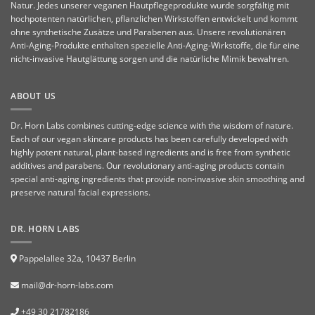
Natur. Jedes unserer veganen Hautpflegeprodukte wurde sorgfältig mit
hochpotenten natürlichen, pflanzlichen Wirkstoffen entwickelt und kommt
ohne synthetische Zusätze und Parabenen aus. Unsere revolutionären
Anti-Aging-Produkte enthalten spezielle Anti-Aging-Wirkstoffe, die für eine
nicht-invasive Hautglättung sorgen und die natürliche Mimik bewahren.
ABOUT US
Dr. Horn Labs combines cutting-edge science with the wisdom of nature.
Each of our vegan skincare products has been carefully developed with
highly potent natural, plant-based ingredients and is free from synthetic
additives and parabens. Our revolutionary anti-aging products contain
special anti-aging ingredients that provide non-invasive skin smoothing and
preserve natural facial expressions.
DR. HORN LABS
Pappelallee 32a, 10437 Berlin
mail@dr-horn-labs.com
+49 30 21782186