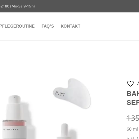
2186 (Mo-Sa 9-19h)
PFLEGEROUTINE
FAQ’S
KONTAKT
BAK
SE
13
60
ml
inkl. 