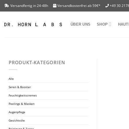
Skip
Versandfertig in 24-48h
Versandkostenfrei ab 59€*
+49 30 2178
to
content
ÜBER UNS
SHOP
HAUT
PRODUKT-KATEGORIEN
Alle
Seren & Booster
Feuchtigkeitscremes
Peelings & Masken
Augenpflege
Gesichtsöle
Reinigung & Toner