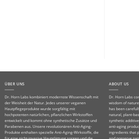
ÜBER UNS
ABOUT US
Dr. Horn Labs kombiniert modernste Wissenschaft mit
Dr. Horn Labs co
der Weisheit der Natur. Jedes unserer veganen
wisdom of nature
Hautpflegeprodukte wurde sorgfältig mit
has been carefull
hochpotenten natürlichen, pflanzlichen Wirkstoffen
natural, plant-ba
entwickelt und kommt ohne synthetische Zusätze und
synthetic additiv
Parabenen aus. Unsere revolutionären Anti-Aging-
anti-aging produc
Produkte enthalten spezielle Anti-Aging-Wirkstoffe, die
ingredients that 
für eine nicht-invasive Hautglättung sorgen und die
and preserve natu