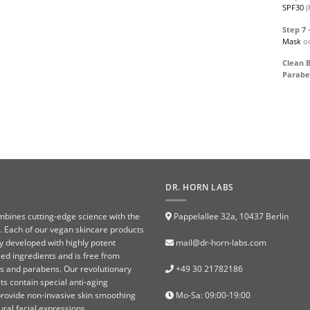
SPF30
(
Step 7
Mask
o
Clean B
Parabe
DR. HORN LABS
mbines cutting-edge science with the
Pappelallee 32a, 10437 Berlin
. Each of our vegan skincare products
y developed with highly potent
mail@dr-horn-labs.com
sed ingredients and is free from
es and parabens. Our revolutionary
+49 30 21782186
ts contain special anti-aging
provide non-invasive skin smoothing
Mo-Sa: 09:00-19:00
ral facial expressions.