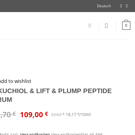
Deutsch
0
Add to wishlist
UCHIOL & LIFT & PLUMP PEPTIDE
RUM
Ursprünglicher
Aktueller
5,70
109,00
€
€
22,62
€
18,17
€
/
10
ml
Preis
Preis
war:
ist:
MwSt.
zzgl.
Versandkosten
Versandkostenfrei ab 59€