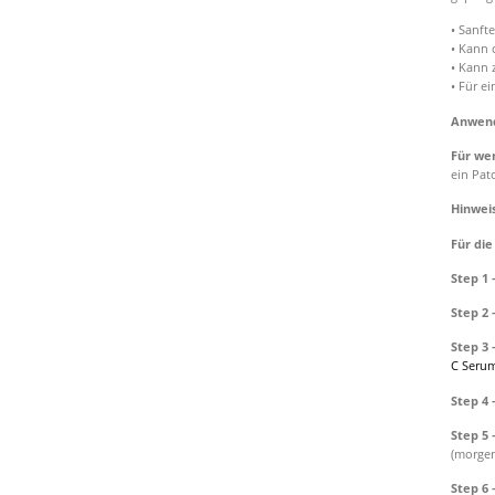
• Sanfte
• Kann 
• Kann 
• Für e
Anwen
Für we
ein Pat
Hinwei
Für die
Step 1
Step 2
Step 3
C Seru
Step 4
Step 5
(morge
Step 6