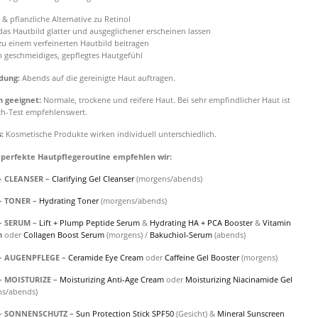
 & pflanzliche Alternative zu Retinol
das Hautbild glatter und ausgeglichener erscheinen lassen
zu einem verfeinerten Hautbild beitragen
in geschmeidiges, gepflegtes Hautgefühl
dung:
Abends auf die gereinigte Haut auftragen.
n geeignet:
Normale, trockene und reifere Haut. Bei sehr empfindlicher Haut ist
ch-Test empfehlenswert.
s:
Kosmetische Produkte wirken individuell unterschiedlich.
 perfekte Hautpflegeroutine empfehlen wir:
 – CLEANSER –
Clarifying Gel Cleanser
(morgens/abends)
 – TONER –
Hydrating Toner
(morgens/abends)
 – SERUM –
Lift + Plump Peptide Serum
&
Hydrating HA + PCA Booster
&
Vitamin
m
oder
Collagen Boost Serum
(morgens) /
Bakuchiol-Serum
(abends)
 – AUGENPFLEGE –
Ceramide Eye Cream
oder
Caffeine Gel Booster
(morgens)
 – MOISTURIZE –
Moisturizing Anti-Age Cream
oder
Moisturizing Niacinamide Gel
ns/abends)
 – SONNENSCHUTZ –
Sun Protection Stick SPF50
(Gesicht) &
Mineral Sunscreen