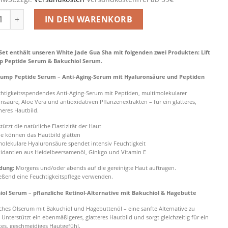
135,70 €
109,00 €.
hiol & Lift & Plump Peptide Serum Menge
IN DEN WARENKORB
Set enthält unseren White Jade Gua Sha mit folgenden zwei Produkten: Lift
p Peptide Serum & Bakuchiol Serum.
 Plump Peptide Serum – Anti-Aging-Serum mit Hyaluronsäure und Peptiden
chtigkeitsspendendes Anti-Aging-Serum mit Peptiden, multimolekularer
nsäure, Aloe Vera und antioxidativen Pflanzenextrakten – für ein glatteres,
heres Hautbild.
tützt die natürliche Elastizität der Haut
de können das Hautbild glätten
molekulare Hyaluronsäure spendet intensiv Feuchtigkeit
xidantien aus Heidelbeersamenöl, Ginkgo und Vitamin E
dung:
Morgens und/oder abends auf die gereinigte Haut auftragen.
eßend eine Feuchtigkeitspflege verwenden.
ol Serum – pflanzliche Retinol-Alternative mit Bakuchiol & Hagebutte
iches Ölserum mit Bakuchiol und Hagebuttenöl – eine sanfte Alternative zu
 Unterstützt ein ebenmäßigeres, glatteres Hautbild und sorgt gleichzeitig für ein
tes, geschmeidiges Hautgefühl.